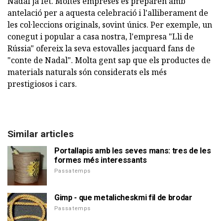
Nadal ja fet. Moltes empreses es preparen amb
antelació per a aquesta celebració i l'alliberament de
les col·leccions originals, sovint únics. Per exemple, un
conegut i popular a casa nostra, l'empresa "Lli de
Rússia" ofereix la seva estovalles jacquard fans de
"conte de Nadal". Molta gent sap que els productes de
materials naturals són considerats els més
prestigiosos i cars.
Similar articles
Portallapis amb les seves mans: tres de les
formes més interessants
Passatemps
Gimp - que metalicheskmi fil de brodar
Passatemps