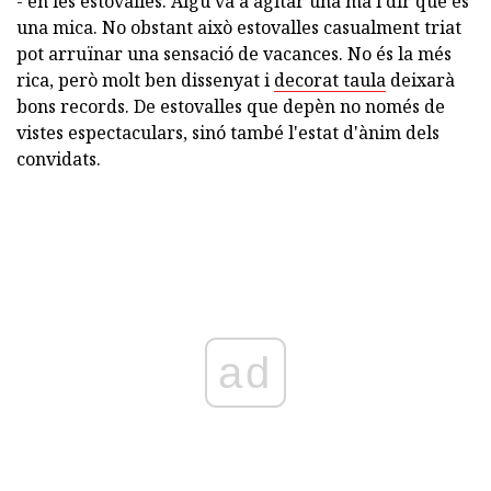
- en les estovalles. Algú va a agitar una mà i dir que és
una mica. No obstant això estovalles casualment triat
pot arruïnar una sensació de vacances. No és la més
rica, però molt ben dissenyat i
decorat taula
deixarà
bons records. De estovalles que depèn no només de
vistes espectaculars, sinó també l'estat d'ànim dels
convidats.
ad