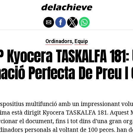
Ordinadors
Equip
,
 Kyocera TASKALFA 181:
ció Perfecta De Preu I 
ispositius multifunció amb un impressionant volu
xima està dirigit Kyocera TASKALFA 181. Aquest 
cionar el document, fins i tot dins d'una gran or
inadors personals al voltant de 100 peces. han d