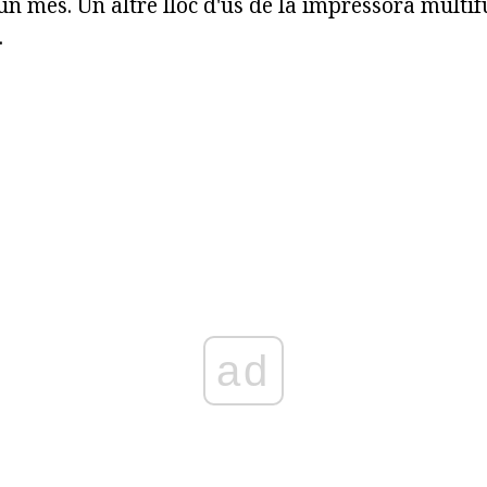
n mes. Un altre lloc d'ús de la impressora multif
.
ad