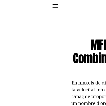
MFP
Combina
En nínxols de d
la velocitat mà
capaç de propor
un nombre d'ord