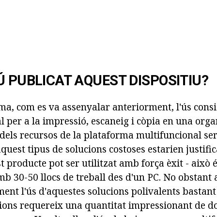
Ú PUBLICAT AQUEST DISPOSITIU?
a, com es va assenyalar anteriorment, l'ús cons
l per a la impressió, escaneig i còpia en una orga
 dels recursos de la plataforma multifuncional se
aquest tipus de solucions costoses estarien justifica
t producte pot ser utilitzat amb força èxit - això 
 30-50 llocs de treball des d'un PC. No obstant a
ment l'ús d'aquestes solucions polivalents bastant
ions requereix una quantitat impressionant de 