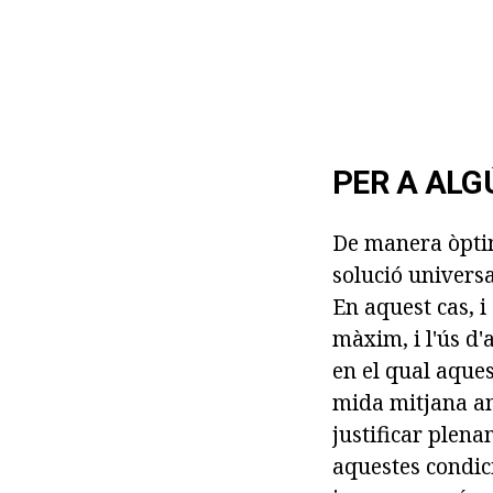
PER A ALG
De manera òptim
solució universa
En aquest cas, i
màxim, i l'ús d'
en el qual aques
mida mitjana amb
justificar plena
aquestes condic