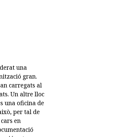
iderat una
nització gran.
ran carregats al
ts. Un altre lloc
és una oficina de
ixò, per tal de
 cars en
documentació