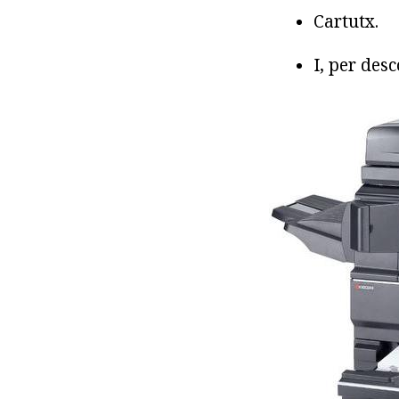
Cartutx.
I, per des