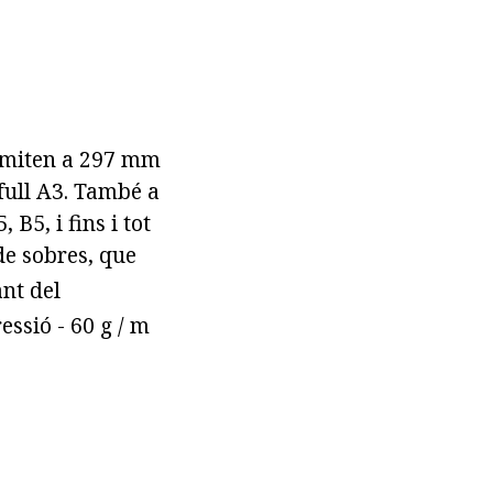
limiten a 297 mm
full A3. També a
B5, i fins i tot
de sobres, que
ant del
essió - 60 g / m