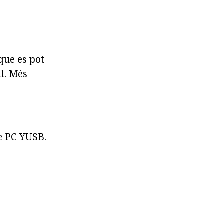
que es pot
al. Més
ie PC YUSB.