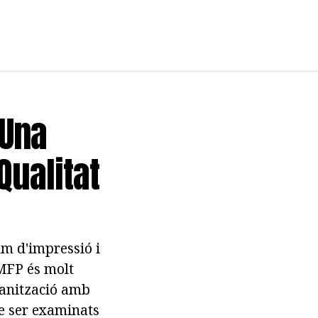
 Una
Qualitat
m d'impressió i
MFP és molt
ganització amb
e ser examinats