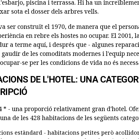
'esbarjo, piscina i terrassa. Hi ha un increïblemen
axar sota el dosser dels arbres vells.
l va ser construït el 1970, de manera que el person
periència en rebre els hostes no ocupar. El 2001, 
ur a terme aquí, i després que - algunes reparaci
 gaudir de les comoditats modernes i l'equip nece
cupar-se per les condicions de vida no és necess
ACIONS DE L'HOTEL: UNA CATEGOR
RIPCIÓ
 * - una proporció relativament gran d'hotel. Ofe
 una de les 428 habitacions de les següents catego
cions estàndard - habitacions petites però acollid