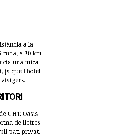
istància a la
Girona, a 30 km
tància una mica
, ja que l'hotel
 viatgers.
RITORI
 de GHT. Oasis
orma de lletres.
i pati privat,