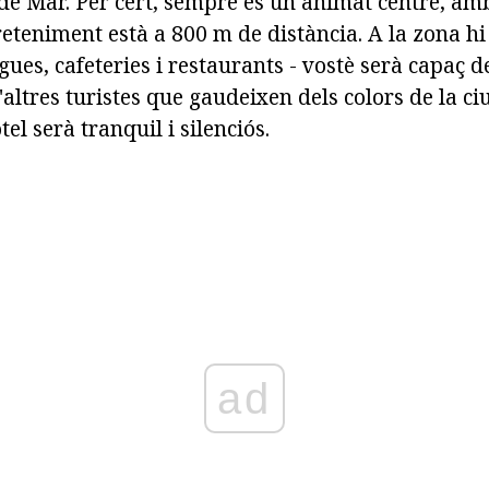
de Mar. Per cert, sempre és un animat centre, amb
reteniment està a 800 m de distància. A la zona hi
gues, cafeteries i restaurants - vostè serà capaç 
ltres turistes que gaudeixen dels colors de la ci
otel serà tranquil i silenciós.
ad