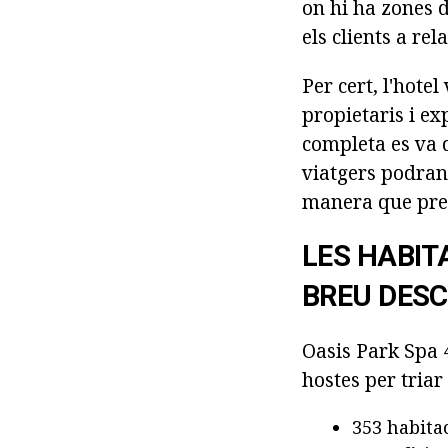
on hi ha zones d
els clients a rel
Per cert, l'hote
propietaris i ex
completa es va d
viatgers podran
manera que preo
LES HABIT
BREU DESC
Oasis Park Spa 4
hostes per triar
353 habita