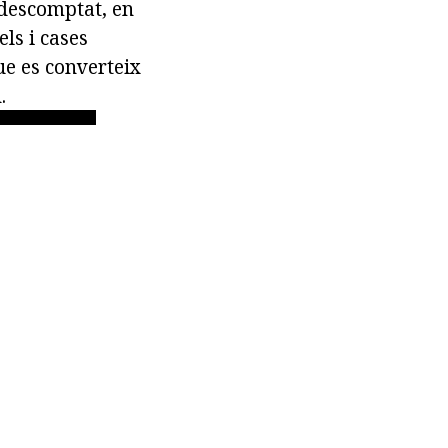
 descomptat, en
ls i cases
que es converteix
.