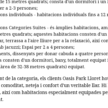
 de 15 metres quadrats; consta d'un dormitori i un
er a 2-3 persones;
ons individuals - habitacions individuals fins a 12
ions Categories Suites - és àmplies habitacions, am
etres quadrats; aquestes habitacions consten d'un
tar, terrassa a l'aire lliure per a la relaxació, així 
b jacuzzi; Espai per 2 a 4 persones;
ents, dissenyats per donar cabuda a quatre perso
s consten d'un dormitori, bany, totalment equipat i
àrea de 32-38 metres quadrats) equipat.
de la categoria, els clients Oasis Park Lloret hot
omoditat, neteja i confort d'un veritable llar. Hi
 així com habitacions especialment equipades pe
t.