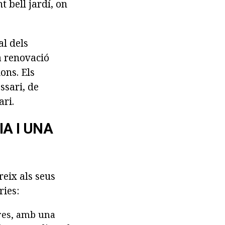
t bell jardí, on
al dels
la renovació
ons. Els
ssari, de
ari.
IA I UNA
reix als seus
ries:
ores, amb una