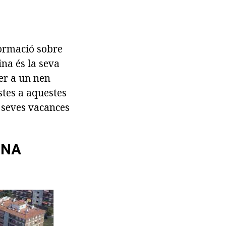
formació sobre
ina és la seva
per a un nen
stes a aquestes
s seves vacances
UNA