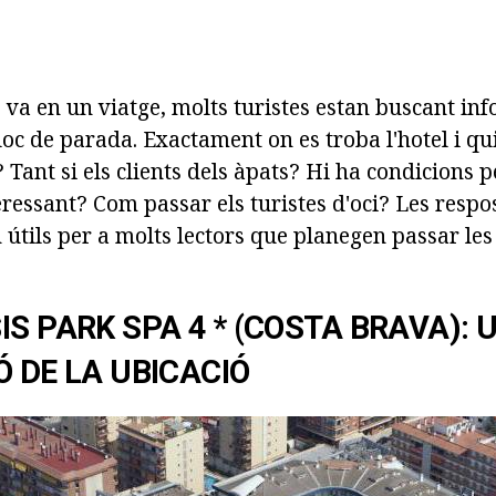
 va en un viatge, molts turistes estan buscant in
oc de parada. Exactament on es troba l'hotel i qu
 Tant si els clients dels àpats? Hi ha condicions 
ressant? Com passar els turistes d'oci? Les respo
 útils per a molts lectors que planegen passar le
IS PARK SPA 4 * (COSTA BRAVA): 
Ó DE LA UBICACIÓ