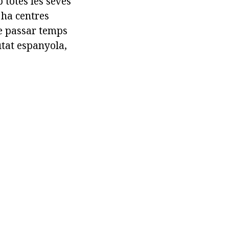
 totes les seves
 ha centres
de passar temps
utat espanyola,