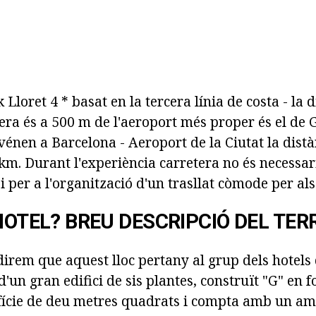
Lloret 4 * basat en la tercera línia de costa - la d
era és a 500 m de l'aeroport més proper és el de 
s vénen a Barcelona - Aeroport de la Ciutat la dis
 km. Durant l'experiència carretera no és necessari
i per a l'organització d'un trasllat còmode per als
HOTEL? BREU DESCRIPCIÓ DEL TER
direm que aquest lloc pertany al grup dels hotels
d'un gran edifici de sis plantes, construït "G" en f
cie de deu metres quadrats i compta amb un ampl