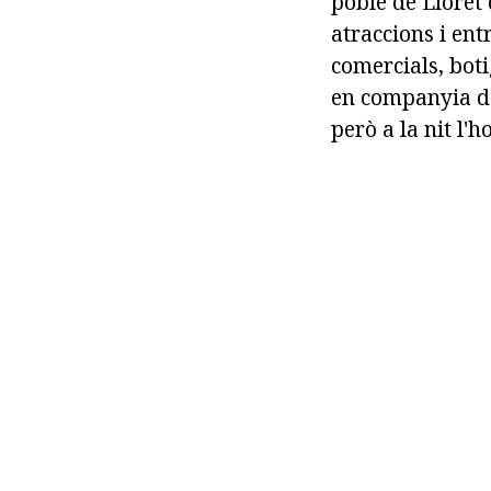
poble de Lloret 
atraccions i ent
comercials, boti
en companyia d'a
però a la nit l'h