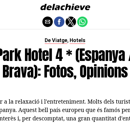
De Viatge
Hotels
,
Park Hotel 4 * (Espanya 
Brava): Fotos, Opinions
r a la relaxació i l'entreteniment. Molts dels turis
spanya. Aquest bell país europeu que és famós per 
'interès i, per descomptat, una gran quantitat d'e