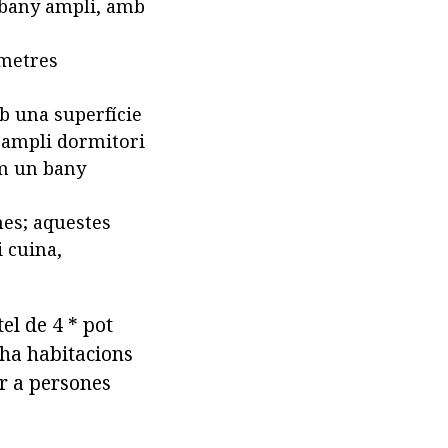
 bany ampli, amb
 metres
b una superfície
 ampli dormitori
com un bany
nes; aquestes
 cuina,
el de 4 * pot
 ha habitacions
r a persones