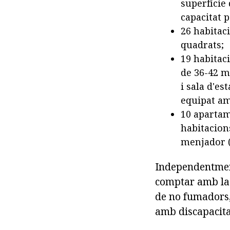
superfície
capacitat p
26 habitaci
quadrats;
19 habitac
de 36-42 m
i sala d'es
equipat am
10 apartam
habitacion
menjador (
Independentment 
comptar amb la c
de no fumadors,
amb discapacita