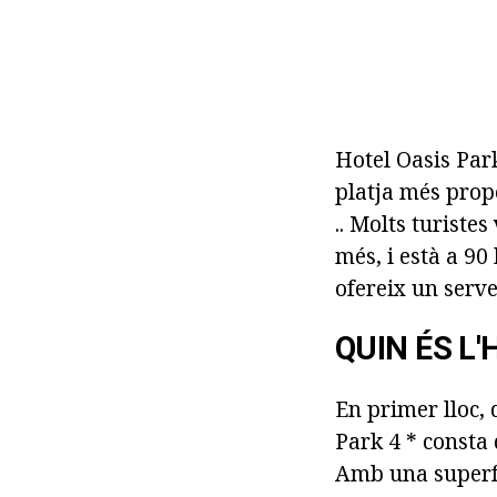
Hotel Oasis Park 
platja més prop
.. Molts turiste
més, i està a 90
ofereix un serve
QUIN ÉS L'
En primer lloc, 
Park 4 * consta 
Amb una superfí