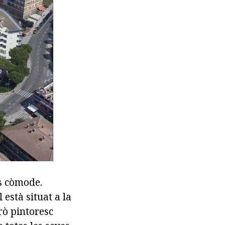
s còmode.
 està situat a la
rò pintoresc