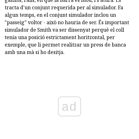
ganxos, rails, en què la barra es mou, i s'atura. Es
tracta d'un conjunt requerida per al simulador. Fa
algun temps, en el conjunt simulador inclou un
"passeig" voltor - això no hauria de ser. És important
simulador de Smith va ser dissenyat perquè el coll
tenia una posició estrictament horitzontal, per
exemple, que li permet realitzar un press de banca
amb una mà si ho desitja.
ad