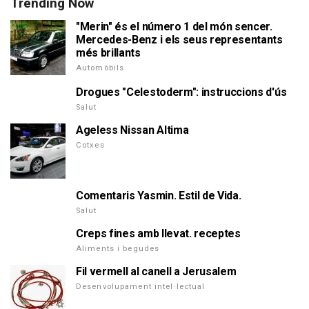
Trending Now
"Merin" és el número 1 del món sencer.
Mercedes-Benz i els seus representants
més brillants
Automòbils
Drogues "Celestoderm": instruccions d'ús
Salut
Ageless Nissan Altima
Cotxes
Comentaris Yasmin. Estil de Vida.
Salut
Creps fines amb llevat. receptes
Aliments i begudes
Fil vermell al canell a Jerusalem
Desenvolupament intel·lectual