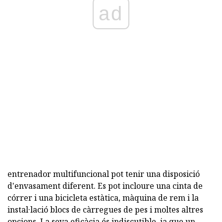
ad
entrenador multifuncional pot tenir una disposició
d'envasament diferent. Es pot incloure una cinta de
córrer i una bicicleta estàtica, màquina de rem i la
instal·lació blocs de càrregues de pes i moltes altres
opcions. La seva eficàcia és indiscutible, ja que un