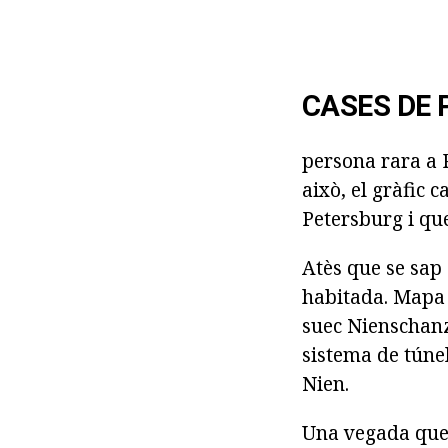
CASES DE 
persona rara a 
això, el gràfic 
Petersburg i qu
Atès que se sap 
habitada. Mapa 
suec Nienschanz
sistema de túnel
Nien.
Una vegada que l