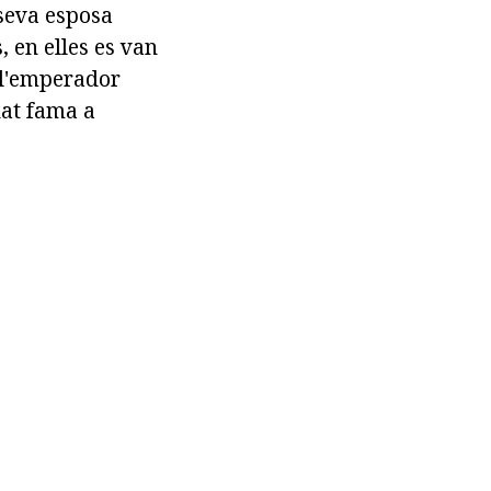
 seva esposa
, en elles es van
e l'emperador
nat fama a