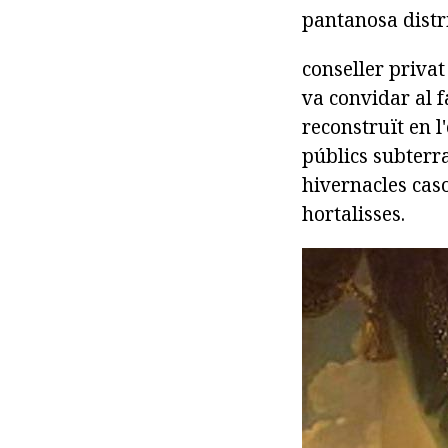
pantanosa distri
conseller privat
va convidar al f
reconstruït en l'
públics subterra
hivernacles caso
hortalisses.