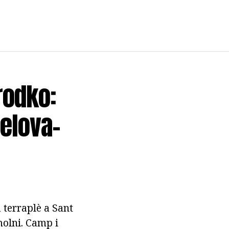
rodko:
helova-
terraplè a Sant
molni. Camp i