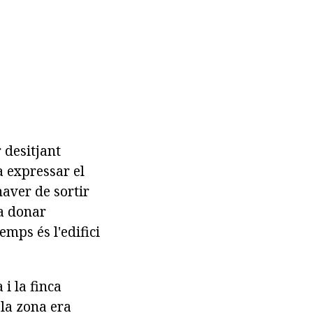
 desitjant
a expressar el
haver de sortir
va donar
emps és l'edifici
i la finca
 la zona era