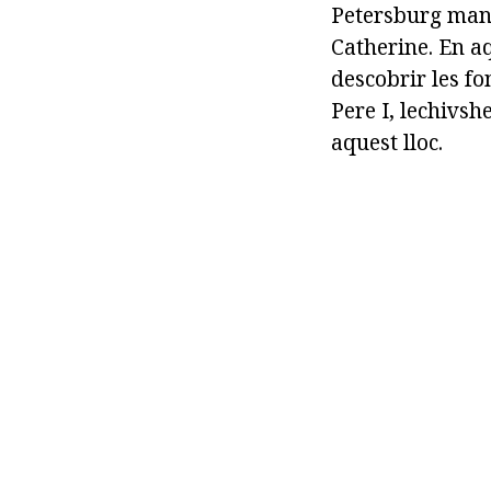
Petersburg mans
Catherine. En aq
descobrir les f
Pere I, lechivsh
aquest lloc.