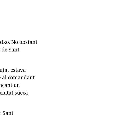
dko. No obstant
t de Sant
utat estava
re al comandant
ançant un
 ciutat sueca
r Sant