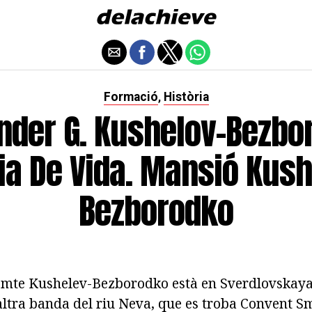
Formació
Història
,
nder G. Kushelov-Bezbo
ia De Vida. Mansió Kus
Bezborodko
omte Kushelev-Bezborodko està en Sverdlovskaya 
'altra banda del riu Neva, que es troba Convent S