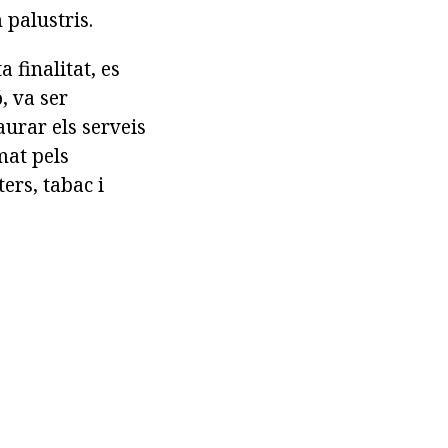
 palustris.
 finalitat, es
, va ser
taurar els serveis
mat pels
ers, tabac i