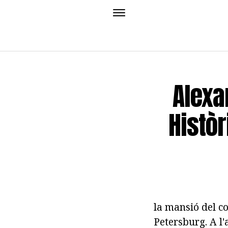
Alexa
Històr
la mansió del c
Petersburg. A l