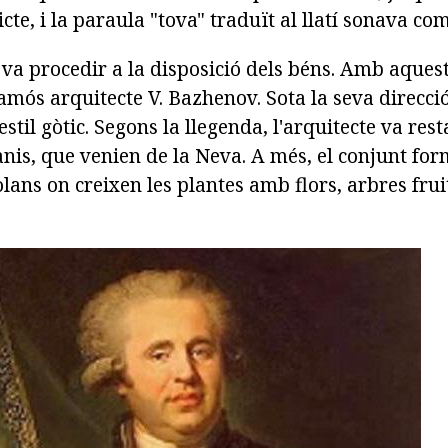
cte, i la paraula "tova" traduït al llatí sonava com
 va procedir a la disposició dels béns. Amb aquesta
amós arquitecte V. Bazhenov. Sota la seva direcció
estil gòtic. Segons la llegenda, l'arquitecte va res
nis, que venien de la Neva. A més, el conjunt for
lans on creixen les plantes amb flors, arbres fruit