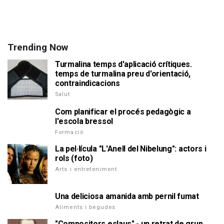
Trending Now
Turmalina temps d'aplicació crítiques.
temps de turmalina preu d'orientació,
contraindicacions
Salut
Com planificar el procés pedagògic a
l'escola bressol
Formació
La pel·lícula "L'Anell del Nibelung": actors i
rols (foto)
Arts i entreteniment
Una deliciosa amanida amb pernil fumat
Aliments i begudes
"Compositors eslaus" - un retrat de grup