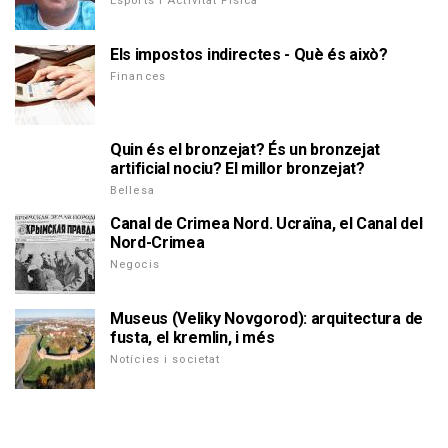
Esports i Activitat Física
Els impostos indirectes - Què és això?
Finances
Quin és el bronzejat? És un bronzejat
artificial nociu? El millor bronzejat?
Bellesa
Canal de Crimea Nord. Ucraïna, el Canal del
Nord-Crimea
Negocis
Museus (Veliky Novgorod): arquitectura de
fusta, el kremlin, i més
Notícies i societat