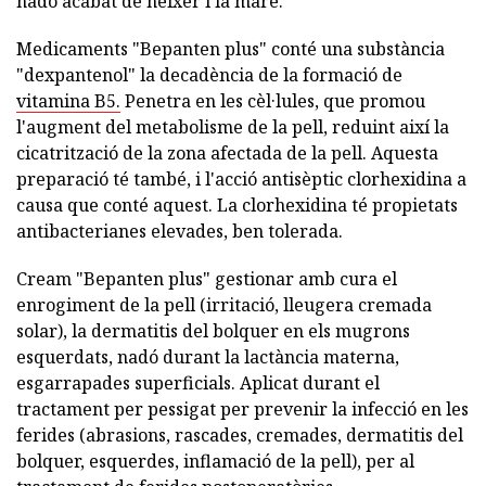
nadó acabat de néixer i la mare.
Medicaments "Bepanten plus" conté una substància
"dexpantenol" la decadència de la formació de
vitamina B5.
Penetra en les cèl·lules, que promou
l'augment del metabolisme de la pell, reduint així la
cicatrització de la zona afectada de la pell. Aquesta
preparació té també, i l'acció antisèptic clorhexidina a
causa que conté aquest. La clorhexidina té propietats
antibacterianes elevades, ben tolerada.
Cream "Bepanten plus" gestionar amb cura el
enrogiment de la pell (irritació, lleugera cremada
solar), la dermatitis del bolquer en els mugrons
esquerdats, nadó durant la lactància materna,
esgarrapades superficials. Aplicat durant el
tractament per pessigat per prevenir la infecció en les
ferides (abrasions, rascades, cremades, dermatitis del
bolquer, esquerdes, inflamació de la pell), per al