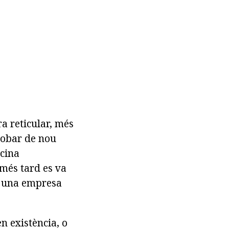
ra reticular, més
trobar de nou
icina
 més tard es va
s, una empresa
n existència, o