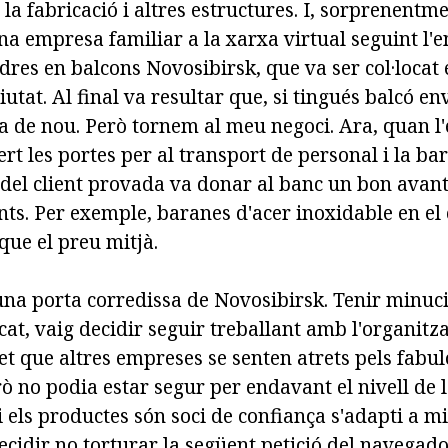
la fabricació i altres estructures. I, sorprenentm
a empresa familiar a la xarxa virtual seguint l'en
idres en balcons Novosibirsk, que va ser col·locat
ciutat. Al final va resultar que, si tingués balcó e
 de nou. Però tornem al meu negoci. Ara, quan l'e
ert les portes per al transport de personal i la ba
el client provada va donar al banc un bon avanta
s. Per exemple, baranes d'acer inoxidable en el c
que el preu mitjà.
una porta corredissa de Novosibirsk. Tenir minu
cat, vaig decidir seguir treballant amb l'organit
et que altres empreses se senten atrets pels fabu
 no podia estar segur per endavant el nivell de l
 els productes són soci de confiança s'adapti a m
decidir no torturar la següent petició del navegado