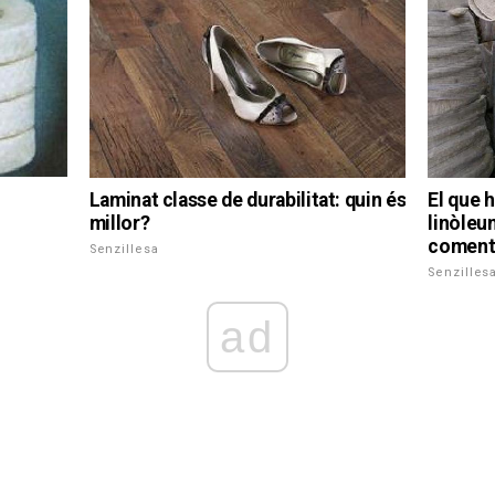
i
Laminat classe de durabilitat: quin és
El que h
millor?
linòleum
comenta
Senzillesa
Senzilles
ad