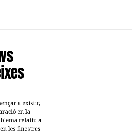
ows
eixes
nçar a existir,
aració en la
oblema relatiu a
en les finestres.