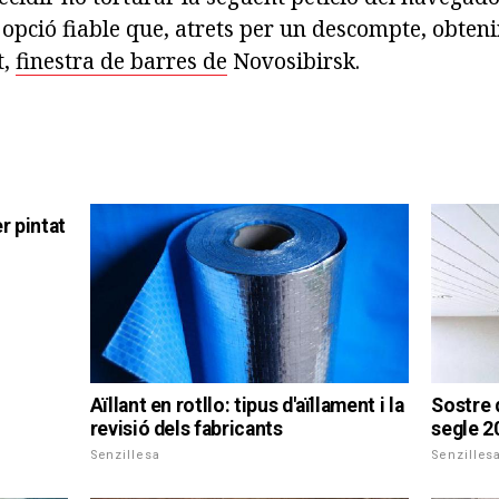
 opció fiable que, atrets per un descompte, obten
t,
finestra de barres de
Novosibirsk.
r pintat
Aïllant en rotllo: tipus d'aïllament i la
Sostre d
revisió dels fabricants
segle 2
Senzillesa
Senzilles