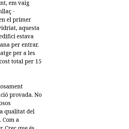
ent, em vaig
llaç -
 en el primer
nvidriat, aquesta
difici estava
rana per entrar.
tge per a les
ost total per 15
ciosament
zació provada. No
losos
a qualitat del
i. Com a
r. Crec que és