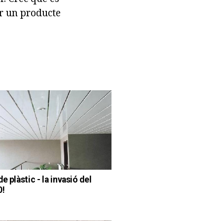
ir un producte
e plàstic - la invasió del
0!
a