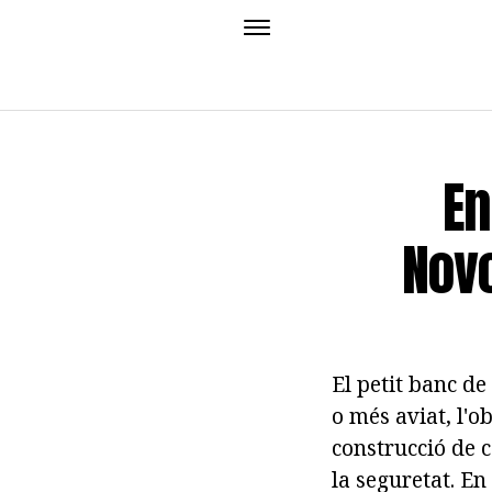
En
Novo
El petit banc d
o més aviat, l'o
construcció de 
la seguretat. En 