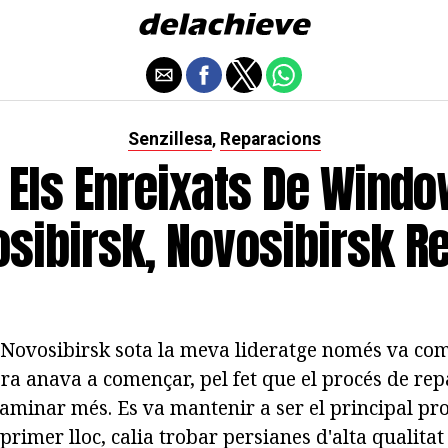
Senzillesa
Reparacions
,
 Els Enreixats De Wind
sibirsk, Novosibirsk R
e Novosibirsk sota la meva lideratge només va come
bra anava a començar, pel fet que el procés de rep
caminar més. Es va mantenir a ser el principal pr
primer lloc, calia trobar persianes d'alta qualitat 