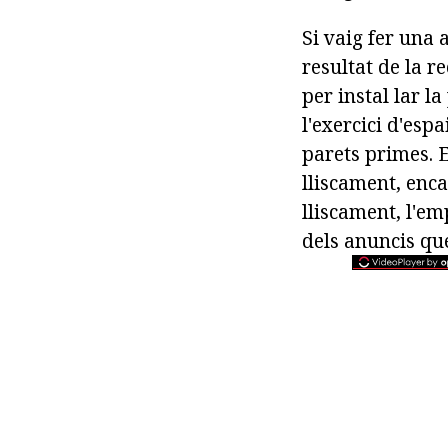
Si vaig fer una 
resultat de la r
per instal lar l
l'exercici d'espa
parets primes. E
lliscament, enca
lliscament, l'emp
dels anuncis que