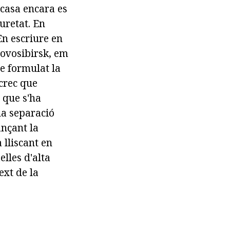
 casa encara es
uretat. En
 En escriure en
Novosibirsk, em
he formulat la
 crec que
 que s'ha
na separació
ançant la
 lliscant en
elles d'alta
ext de la