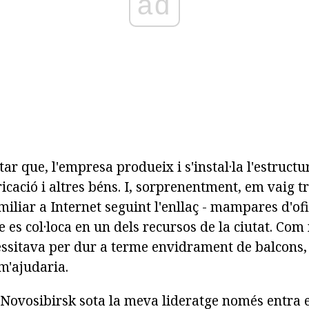
ad
tar que, l'empresa produeix i s'instal·la l'estructu
ricació i altres béns. I, sorprenentment, em vaig 
iliar a Internet seguint l'enllaç - mampares d'of
 es col·loca en un dels recursos de la ciutat. Com
ecessitava per dur a terme envidrament de balcon
m'ajudaria.
 Novosibirsk sota la meva lideratge només entra e