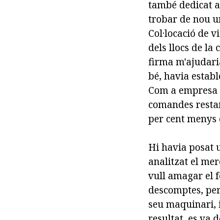
també dedicat a 
trobar de nou un
Col·locació de v
dels llocs de la 
firma m'ajudaria
bé, havia establ
Com a empresa d
comandes restant
per cent menys 
Hi havia posat 
analitzat el mer
vull amagar el f
descomptes, però
seu maquinari, i
resultat, es va 