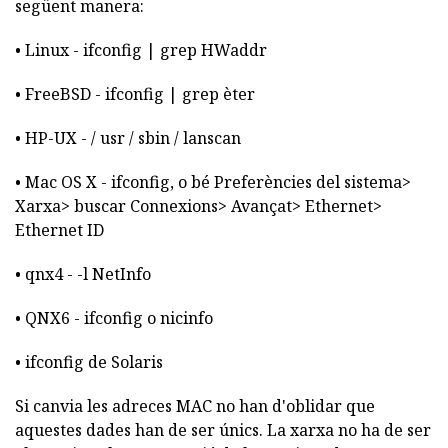
següent manera:
• Linux - ifconfig | grep HWaddr
• FreeBSD - ifconfig | grep èter
• HP-UX - / usr / sbin / lanscan
• Mac OS X - ifconfig, o bé Preferències del sistema>
Xarxa> buscar Connexions> Avançat> Ethernet>
Ethernet ID
• qnx4 - -l NetInfo
• QNX6 - ifconfig o nicinfo
• ifconfig de Solaris
Si canvia les adreces MAC no han d'oblidar que
aquestes dades han de ser únics. La xarxa no ha de ser