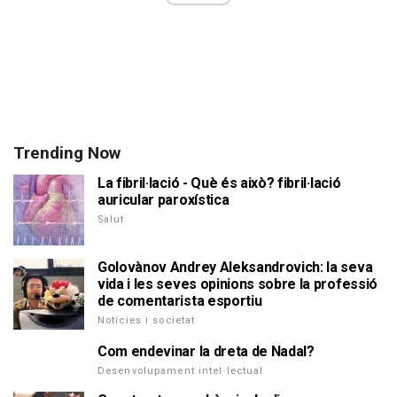
Trending Now
La fibril·lació - Què és això? fibril·lació
auricular paroxística
Salut
Golovànov Andrey Aleksandrovich: la seva
vida i les seves opinions sobre la professió
de comentarista esportiu
Notícies i societat
Com endevinar la dreta de Nadal?
Desenvolupament intel·lectual