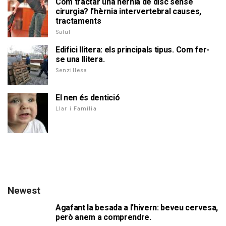
Com tractar una hèrnia de disc sense
cirurgia? l'hèrnia intervertebral causes,
tractaments
Salut
Edifici llitera: els principals tipus. Com fer-
se una llitera.
Senzillesa
El nen és dentició
Llar i Família
Newest
Agafant la besada a l'hivern: beveu cervesa,
però anem a comprendre.