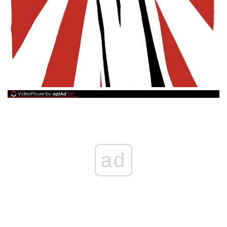
ad
ad