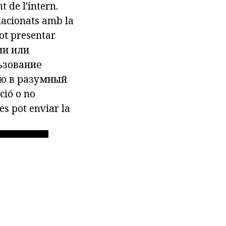
 de l'intern.
elacionats amb la
pot presentar
ии или
ьзование
ию в разумный
ció o no
es pot enviar la