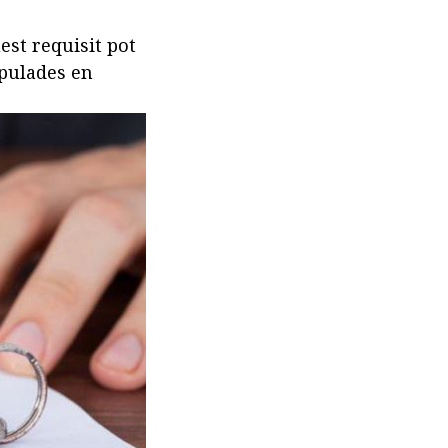
st requisit pot
ipulades en