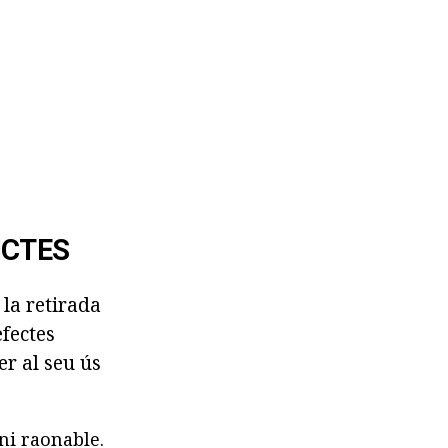
ICTES
 la retirada
efectes
er al seu ús
ni raonable.