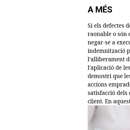
A MÉS
Si els defectes 
raonable o són e
negar-se a execu
indemnització p
l'alliberament d
l'aplicació de l
demostri que les
accions emprade
satisfacció dels
client. En aquest