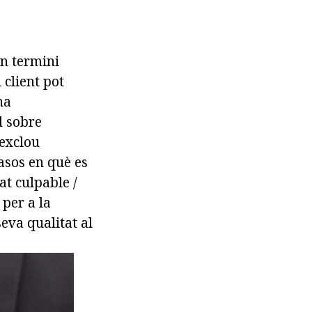
un termini
 client pot
na
d sobre
 exclou
casos en què es
at culpable /
per a la
seva qualitat al