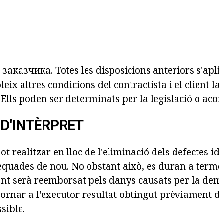
аказчика. Totes les disposicions anteriors s'apl
bleix altres
condicions del contractista
i el client l
Ells poden ser determinats per la legislació o acor
 D'INTÈRPRET
ot realitzar en lloc de l'eliminació dels defectes i
equades de nou. No obstant això, es duran a ter
lient serà reemborsat pels danys causats per la demo
tornar a l'executor resultat obtingut prèviament de
sible.