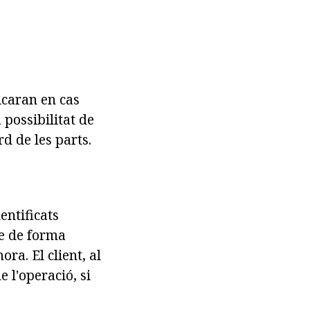
icaran en cas
a possibilitat de
d de les parts.
dentificats
me de forma
ra. El client, al
 l'operació, si