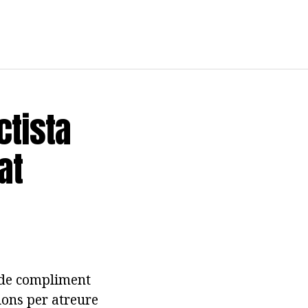
ctista
at
a de compliment
ions per atreure