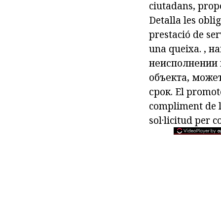
ciutadans, propo
Detalla les obli
prestació de ser
una queixa.
, н
неисполнении 
объекта, може
срок.
El promot
compliment de le
sol·licitud per 