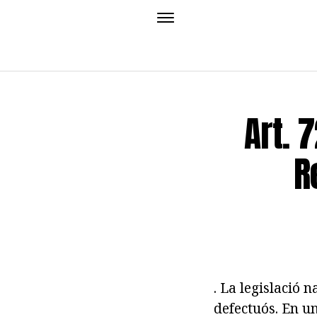
Art. 
R
. La legislació 
defectuós.
En una