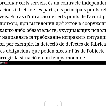
rcionar certs serveis, és
un contracte independent
gacions i drets de les parts, els principals punts r
veis. En cas d'infracció de certs punts de l'acord 
апример, при выявлении дефектов в сооружен
каких-либо обязательств, ухудшающих испол
т направляться требование исправить ситуац
or,
per exemple, la detecció de defectes de fabrica
s obligacions que poden afectar l'ús de l'objecte 
corregir la situació en un temps raonable.