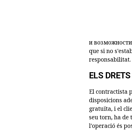
и возможности з
que si no s'esta
responsabilitat.
ELS DRETS
El contractista p
disposicions ad
gratuïta, i el c
seu torn, ha de 
l'operació és pos