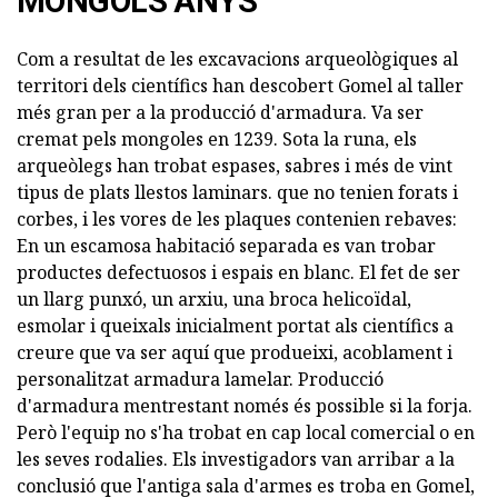
MONGOLS ANYS
Com a resultat de les excavacions arqueològiques al
territori dels científics han descobert Gomel al taller
més gran per a la producció d'armadura. Va ser
cremat pels mongoles en 1239. Sota la runa, els
arqueòlegs han trobat espases, sabres i més de vint
tipus de plats llestos laminars. que no tenien forats i
corbes, i les vores de les plaques contenien rebaves:
En un escamosa habitació separada es van trobar
productes defectuosos i espais en blanc. El fet de ser
un llarg punxó, un arxiu, una broca helicoïdal,
esmolar i queixals inicialment portat als científics a
creure que va ser aquí que produeixi, acoblament i
personalitzat armadura lamelar. Producció
d'armadura mentrestant només és possible si la forja.
Però l'equip no s'ha trobat en cap local comercial o en
les seves rodalies. Els investigadors van arribar a la
conclusió que l'antiga sala d'armes es troba en Gomel,