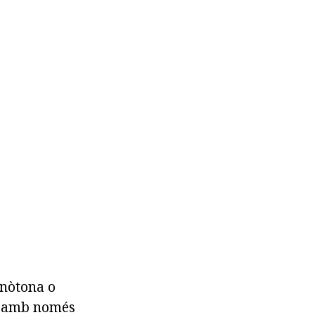
onòtona o
ot amb només