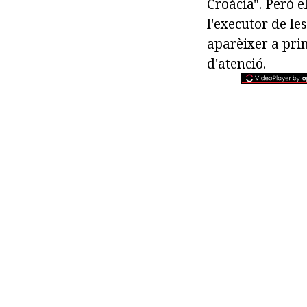
Croàcia". Però 
l'executor de le
aparèixer a prin
d'atenció.