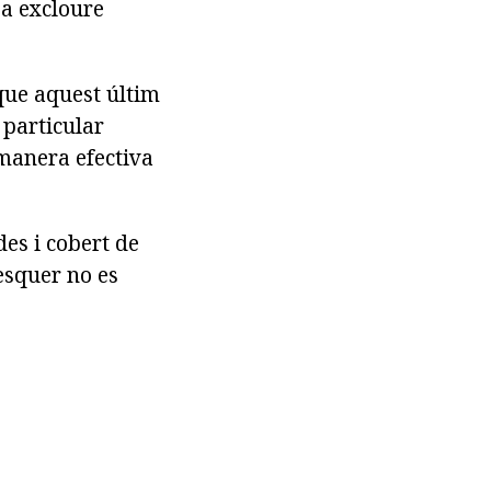
 a excloure
 que aquest últim
 particular
 manera efectiva
des i cobert de
esquer no es