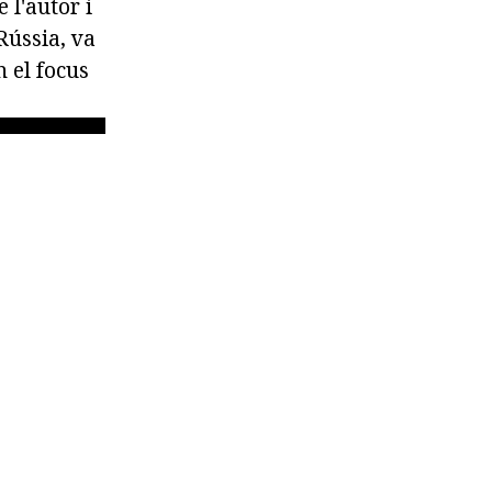
 l'autor i
Rússia, va
 el focus