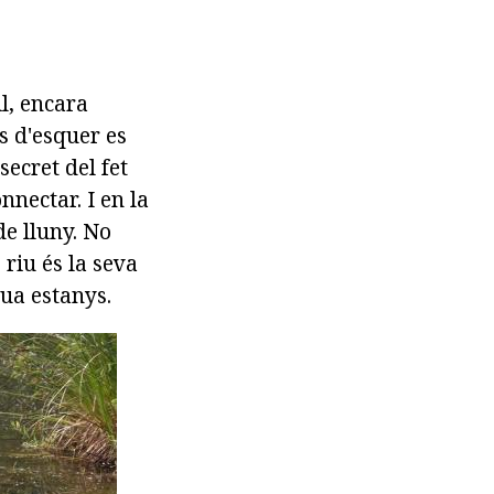
il, encara
us d'esquer es
secret del fet
nectar. I en la
e lluny. No
 riu és la seva
gua estanys.