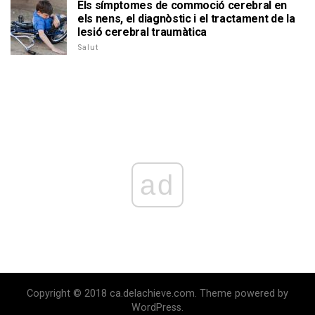
Els símptomes de commoció cerebral en
els nens, el diagnòstic i el tractament de la
lesió cerebral traumàtica
Salut
ad
Copyright © 2018 ca.delachieve.com. Theme powered by
WordPress.