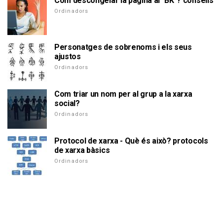
Com descongelar la pàgina al "BK"? consells
Ordinadors
Personatges de sobrenoms i els seus
ajustos
Ordinadors
Com triar un nom per al grup a la xarxa
social?
Ordinadors
Protocol de xarxa - Què és això? protocols
de xarxa bàsics
Ordinadors