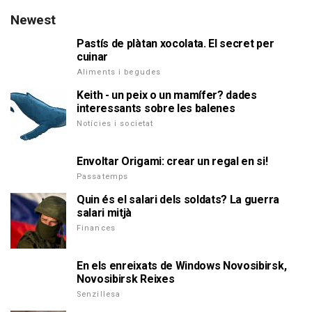
Newest
Pastís de plàtan xocolata. El secret per
cuinar
Aliments i begudes
Keith - un peix o un mamífer? dades
interessants sobre les balenes
Notícies i societat
Envoltar Origami: crear un regal en si!
Passatemps
Quin és el salari dels soldats? La guerra
salari mitjà
Finances
En els enreixats de Windows Novosibirsk,
Novosibirsk Reixes
Senzillesa