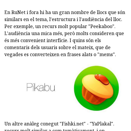
En RuNet i fora hi ha un gran nombre de llocs que són
similars en el tema, l'estructura i l'audiència del lloc.
Per exemple, un recurs molt popular "Peekaboo".
L'audiència una mica més, però molts consideren que
és més convenient interfície. I quins són els
comentaris dels usuaris sobre el mateix, que de
vegades es converteixen en frases alats o "mems".
Un altre anàleg conegut "Fishki.net" - "YaPlakal".
recurs molt similar a com temàticament, i en