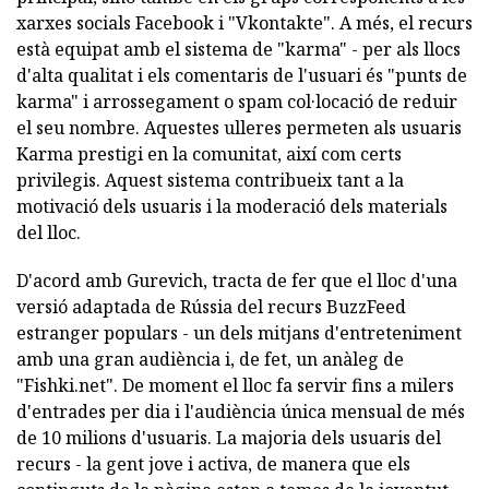
xarxes socials Facebook i "Vkontakte". A més, el recurs
està equipat amb el sistema de "karma" - per als llocs
d'alta qualitat i els comentaris de l'usuari és "punts de
karma" i arrossegament o spam col·locació de reduir
el seu nombre. Aquestes ulleres permeten als usuaris
Karma prestigi en la comunitat, així com certs
privilegis. Aquest sistema contribueix tant a la
motivació dels usuaris i la moderació dels materials
del lloc.
D'acord amb Gurevich, tracta de fer que el lloc d'una
versió adaptada de Rússia del recurs BuzzFeed
estranger populars - un dels mitjans d'entreteniment
amb una gran audiència i, de fet, un anàleg de
"Fishki.net". De moment el lloc fa servir fins a milers
d'entrades per dia i l'audiència única mensual de més
de 10 milions d'usuaris. La majoria dels usuaris del
recurs - la gent jove i activa, de manera que els