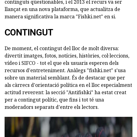
continguts qüestionables, i el 2013 el recurs va ser
llançat en una nova plataforma, que actualitza de
manera significativa la marca "Fishki.net" en si.
CONTINGUT
De moment, el contingut del lloc de molt diversa:
divertit imatges, fotos, notícies, històries, col·leccions,
vídeo i SIFCO - tot el que els usuaris esperen dels
recursos d'entreteniment. Anàlegs "fishki.net" s'usa
sobre un material semblant. És de destacar que per
als càrrecs d'orientació política en el lloc especialment
actitud reverent: la secció "Antifishki" ha estat creat
per a contingut polític, que fins i tot té una
moderadors separats d'entre els lectors.