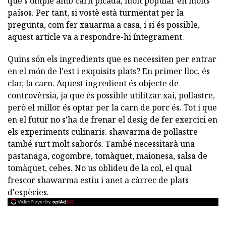
que s'omple amb carn picada, molt popular en molts
països. Per tant, si vostè està turmentat per la
pregunta, com fer xauarma a casa, i si és possible,
aquest article va a respondre-hi íntegrament.
Quins són els ingredients que es necessiten per entrar
en el món de l'est i exquisits plats? En primer lloc, és
clar, la carn. Aquest ingredient és objecte de
controvèrsia, ja que és possible utilitzar xai, pollastre,
però el millor és optar per la carn de porc és. Tot i que
en el futur no s'ha de frenar el desig de fer exercici en
els experiments culinaris. shawarma de pollastre
també surt molt saborós. També necessitarà una
pastanaga, cogombre, tomàquet, maionesa, salsa de
tomàquet, cebes. No us oblideu de la col, el qual
frescor shawarma estiu i anet a càrrec de plats
d'espècies.