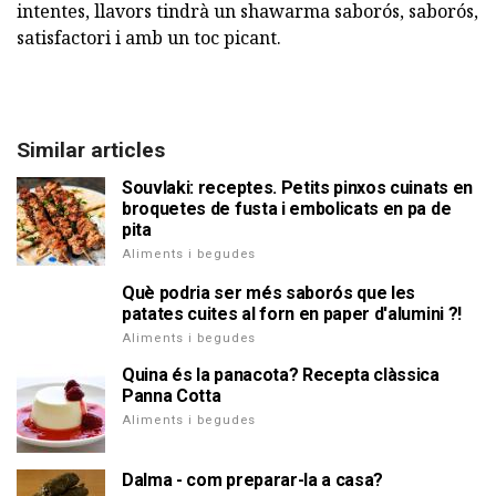
intentes, llavors tindrà un shawarma saborós, saborós,
satisfactori i amb un toc picant.
Similar articles
Souvlaki: receptes. Petits pinxos cuinats en
broquetes de fusta i embolicats en pa de
pita
Aliments i begudes
Què podria ser més saborós que les
patates cuites al forn en paper d'alumini ?!
Aliments i begudes
Quina és la panacota? Recepta clàssica
Panna Cotta
Aliments i begudes
Dalma - com preparar-la a casa?