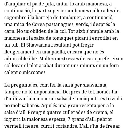
d'ampliar el pa de pita, untar-lo amb maionesa, a
continuació, la part superior amb unes cullerades de
cogombre i la barreja de tomàquet, a continuació, -
una mica de Corea pastanagues, verds, i després la
carn. No us oblideu de la col. Tot això s'omple amb la
maionesa i la salsa de tomàquet picant i enrotllat en
un tub. El Shawarma resultant pot fregir
lleugerament en una paella, encara que no és
admissible i bé. Moltes mestresses de casa prefereixen
col·locar el plat acabat durant uns minuts en un forn
calent o microones.
La pregunta és, com fer la salsa per shawarma,
tampoc no té importància. Després de tot, només ha
d'utilitzar la maionesa i salsa de tomàquet - és trivial i
no molt saborós. Aquí és una gran recepta per a la
salsa d'all. Prengui quatre cullerades de crema, el
iogurt i la maionesa espessa, 7 grans d'all, pebrot
vermell i negre, curri i coriandre. L'all s'ha de fregar