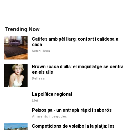
Trending Now
Catifes amb pèl llarg: confort i calidesa a
casa
Senzillesa
Brown rossa d'ulls: el maquillatge se centra
en els ulls
Bellesa
La política regional
Llei
Peixos pa - un entrepà ràpid i saborós
Aliments i begudes
Competicions de voleibol a la platja: les