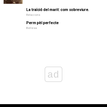
La traïció del marit: com sobreviure.
Relacions
Perm pèl perfecte
Bellesa
ad